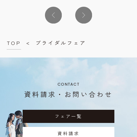
スメのフェアです。 絶景
ら、運命の一着に出会う特
討
チャペルや少人数におすす
別なひとときをお楽しみく
チャ
の
めの披露宴会場をご見学い
ださい。あわせて絶景チャ
持つ
ら
ただきながら、おふたりら
ペルや披露宴会場の見学、
学し
か
しい一日の過ごし方をご提
ご予算や日程のご相談まで
ト
TOP
ブライダルフェア
案します。ご予算や日程の
ご案内。２万円相当の来館
をイ
ル
ご相談も承ります。2万円
特典付きです。
予
相当来館特典付きです。
で経
し
丁寧
円
す
CONTACT
付き
資料請求・お問い合わせ
グの
るフ
フェア一覧
資料請求