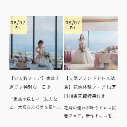
08/07
08/07
08
Fri
Fri
F
絶景
【少人数フェア】家族と
【人気ブランドドレス試
【
露宴
過ごす特別な一日♪
着】花嫁体験フェア | 2万
式
館
円相当来館特典付き
連
ご家族や親しいご友人な
万
ど、大切な方だけを招いて
花嫁の憧れが叶うドレス試
過ごす少人数ウエディング
着フェア。新作ドレスを実
方へ
ご
をご検討のおふたりへオス
際にご試着いただきなが
ェア
子