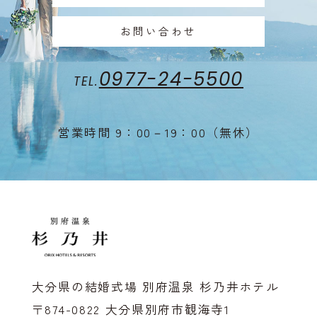
お問い合わせ
特典
楽し
0977-24-5500
TEL.
湯」
営業時間 9：00－19：00（無休）
ナー
式ギ
ント
大分県の結婚式場 別府温泉
杉乃井ホテル
〒874-0822 大分県別府市観海寺1